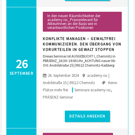
In den neuen Räumlichkeiten der
academy-isc_Praxisrelevant für
AkteurInnen an der Basis wie in
verantwortlichen Positionen
KONFLIKTE MANAGEN – GEWALTFREI
KOMMUNIZIEREN. DEN ÜBERGANG VON
VORURTEILEN IN GEWALT STOPPEN
Dieses Seminar ist AUSGEBUCHT !_Chemnitz in
26
PRÄSENZ_16:30–19:00 Uhr_ACHTUNG neuer VA-
Ort: Andréstraße 15 | 09112 Chemnitz-Kaßberg
SEPTEMBER
26. September 2024
academy-isc |
Andréstraße 15 | 09112 Chemnitz
Keine
Plätze mehr frei
Seminare academy-isc
,
PRÄSENZ-Seminar
DETAILS ANSEHEN