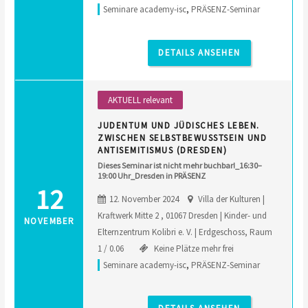
Seminare academy-isc
,
PRÄSENZ-Seminar
DETAILS ANSEHEN
AKTUELL relevant
JUDENTUM UND JÜDISCHES LEBEN.
ZWISCHEN SELBSTBEWUSSTSEIN UND
ANTISEMITISMUS (DRESDEN)
Dieses Seminar ist nicht mehr buchbar!_16:30–
19:00 Uhr_Dresden in PRÄSENZ
12
12. November 2024
Villa der Kulturen |
Kraftwerk Mitte 2 , 01067 Dresden | Kinder- und
NOVEMBER
Elternzentrum Kolibri e. V. | Erdgeschoss, Raum
1 / 0.06
Keine Plätze mehr frei
Seminare academy-isc
,
PRÄSENZ-Seminar