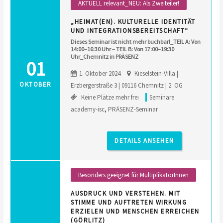
AKTUELL relevant_NEU: Als Zweiteiler!
„HEIMAT(EN). KULTURELLE IDENTITÄT
UND INTEGRATIONSBEREITSCHAFT“
Dieses Seminar ist nicht mehr buchbar!_TEIL A: Von
14:00–16:30 Uhr – TEIL B: Von 17:00–19:30
Uhr_Chemnitz in PRÄSENZ
01
1. Oktober 2024
Kieselstein-Villa |
OKTOBER
Erzbergerstraße 3 | 09116 Chemnitz | 2. OG
Keine Plätze mehr frei
Seminare
academy-isc
,
PRÄSENZ-Seminar
DETAILS ANSEHEN
Besonders geeignet für MultiplikatorInnen
AUSDRUCK UND VERSTEHEN. MIT
STIMME UND AUFTRETEN WIRKUNG
ERZIELEN UND MENSCHEN ERREICHEN
(GÖRLITZ)