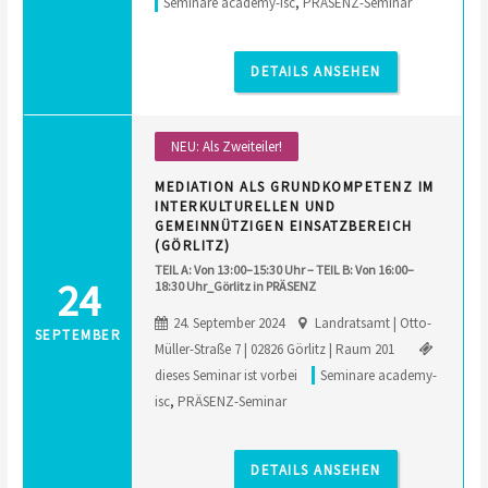
Seminare academy-isc
,
PRÄSENZ-Seminar
DETAILS ANSEHEN
NEU: Als Zweiteiler!
MEDIATION ALS GRUNDKOMPETENZ IM
INTERKULTURELLEN UND
GEMEINNÜTZIGEN EINSATZBEREICH
(GÖRLITZ)
TEIL A: Von 13:00–15:30 Uhr – TEIL B: Von 16:00–
24
18:30 Uhr_Görlitz in PRÄSENZ
24. September 2024
Landratsamt | Otto-
SEPTEMBER
Müller-Straße 7 | 02826 Görlitz | Raum 201
dieses Seminar ist vorbei
Seminare academy-
isc
,
PRÄSENZ-Seminar
DETAILS ANSEHEN