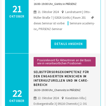
16:00–19:00 Uhr_Görlitz in PRÄSENZ
21
21. Oktober 2024
Landratsamt | Otto-
OKTOBER
Müller-Straße 7 | 02826 Görlitz | Raum 201
dieses Seminar ist vorbei
Seminare academy-
isc
,
PRÄSENZ-Seminar
DETAILS ANSEHEN
Praxisrelevant für AkteurInnen an der Basis
wie in verantwortlichen Positionen
SELBSTFÜRSORGEKOMPETENZ FÜR
DEN ENGAGIERTEN MENSCHEN IM
INTERKULTURELLEN UND IM CARE-
BEREICH
22
16:30–19:00 Uhr_Chemnitz in PRÄSENZ
22. Oktober 2024
Kieselstein-Villa |
OKTOBER
Erzbergerstraße 3 | 09116 Chemnitz | 2. OG