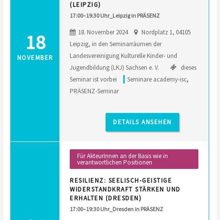
(LEIPZIG)
17:00–19:30 Uhr_Leipzig in PRÄSENZ
18. November 2024
Nordplatz 1, 04105
18
Leipzig, in den Seminarräumen der
Landesvereinigung Kulturelle Kinder- und
NOVEMBER
Jugendbildung (LKJ) Sachsen e. V.
dieses
Seminar ist vorbei
Seminare academy-isc
,
PRÄSENZ-Seminar
DETAILS ANSEHEN
Für AkteurInnen an der Basis wie in
verantwortlichen Positionen
RESILIENZ: SEELISCH-GEISTIGE
WIDERSTANDKRAFT STÄRKEN UND
ERHALTEN (DRESDEN)
17:00–19:30 Uhr_Dresden in PRÄSENZ