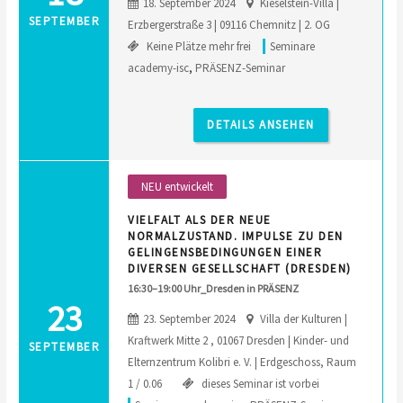
18. September 2024
Kieselstein-Villa |
SEPTEMBER
Erzbergerstraße 3 | 09116 Chemnitz | 2. OG
Keine Plätze mehr frei
Seminare
academy-isc
,
PRÄSENZ-Seminar
DETAILS ANSEHEN
NEU entwickelt
VIELFALT ALS DER NEUE
NORMALZUSTAND. IMPULSE ZU DEN
GELINGENSBEDINGUNGEN EINER
DIVERSEN GESELLSCHAFT (DRESDEN)
16:30–19:00 Uhr_Dresden in PRÄSENZ
23
23. September 2024
Villa der Kulturen |
Kraftwerk Mitte 2 , 01067 Dresden | Kinder- und
SEPTEMBER
Elternzentrum Kolibri e. V. | Erdgeschoss, Raum
1 / 0.06
dieses Seminar ist vorbei