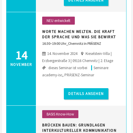
DETAILS ANSEHEN
NEU entwickelt
WORTE MACHEN WELTEN. DIE KRAFT
DER SPRACHE UND WAS SIE BEWIRKT
16:30–19:00 Uhr_Chemnitz in PRÄSENZ
14
14. November 2024
Kieselstein-Villa |
Erzbergerstraße 3 | 09116 Chemnitz | 2. Etage
NOVEMBER
dieses Seminar ist vorbei
Seminare
academy-isc
,
PRÄSENZ-Seminar
DETAILS ANSEHEN
BASIS Know-How
BRÜCKEN BAUEN: GRUNDLAGEN
INTERKULTURELLER KOMMUNIKATION