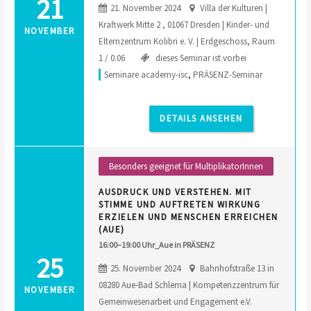
21
21. November 2024
Villa der Kulturen |
Kraftwerk Mitte 2 , 01067 Dresden | Kinder- und
NOVEMBER
Elternzentrum Kolibri e. V. | Erdgeschoss, Raum
1 / 0.06
dieses Seminar ist vorbei
Seminare academy-isc
,
PRÄSENZ-Seminar
DETAILS ANSEHEN
Besonders geeignet für MultiplikatorInnen
AUSDRUCK UND VERSTEHEN. MIT
STIMME UND AUFTRETEN WIRKUNG
ERZIELEN UND MENSCHEN ERREICHEN
(AUE)
16:00–19:00 Uhr_Aue in PRÄSENZ
25
25. November 2024
Bahnhofstraße 13 in
08280 Aue-Bad Schlema | Kompetenzzentrum für
NOVEMBER
Gemeinwesenarbeit und Engagement e.V.