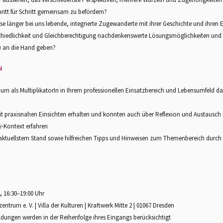
ritt für Schritt gemeinsam zu befördern?
ise länger bei uns lebende, integrierte Zugewanderte mit ihrer Geschichte und ihre
schiedlichkeit und Gleichberechtigung nachdenkenswerte Lösungsmöglichkeiten und
) an die Hand geben?
N
m als MultiplikatorIn in Ihrem professionellen Einsatzbereich und Lebensumfeld das
t praxisnahen Einsichten erhalten und konnten auch über Reflexion und Austausch n
-Kontext erfahren
aktuellstem Stand sowie hilfreichen Tipps und Hinweisen zum Themenbereich durch e
 16:30–19:00 Uhr
ntrum e. V. | Villa der Kulturen | Kraftwerk Mitte 2 | 01067 Dresden
ldungen werden in der Reihenfolge ihres Eingangs berücksichtigt