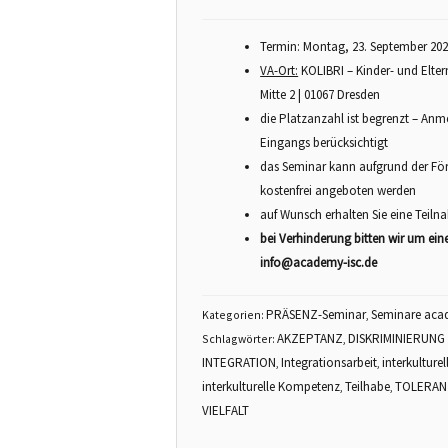
Termin: Montag, 23. September 202
VA-Ort:
KOLIBRI – Kinder- und Eltern
Mitte 2 | 01067 Dresden
die Platzanzahl ist begrenzt – Anm
Eingangs berücksichtigt
das Seminar kann aufgrund der För
kostenfrei angeboten werden
auf Wunsch erhalten Sie eine Teil
bei Verhinderung bitten wir um ein
info@academy-isc.de
PRÄSENZ-Seminar
Seminare aca
Kategorien:
,
AKZEPTANZ
DISKRIMINIERUNG
Schlagwörter:
,
INTEGRATION
Integrationsarbeit
interkulturel
,
,
interkulturelle Kompetenz
Teilhabe
TOLERAN
,
,
VIELFALT