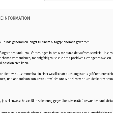
E INFORMATION
nd im Grunde genommen längst zu einem Alltagsphänomen geworden.
rfungszonen und Herausforderungen in den Mittelpunkt der Aufmerksamkeit – insbeso
ie ebenso vorhandenen, mannigfaltigen Beispiele mit positiven Herangehensweisen
d positionieren kann.
ndiert, wie Zusammenhalt in einer Gesellschaft auch angesichts größter Unterschied
muss, und anhand von konkreten Entwürfen und Modellen wie auch denkbarer Szenar
ja stellenweise hasserfüllte Ablehnung gegenüber Diversität überwunden und Vielfalt
 aussehen, das verschiedenste Perspektiven, mehrere Wurzeln und Zugehörigkeiten 