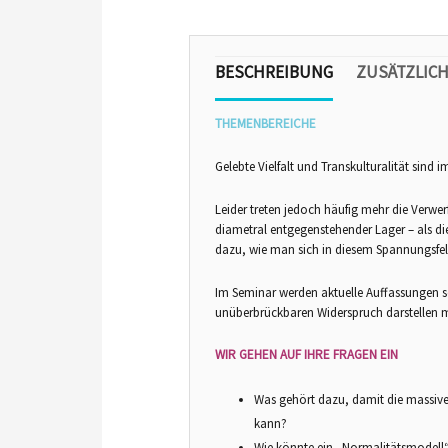
BESCHREIBUNG
ZUSÄTZLICH
THEMENBEREICHE
Gelebte Vielfalt und Transkulturalität si
Leider treten jedoch häufig mehr die Verwe
diametral entgegenstehender Lager – als d
dazu, wie man sich in diesem Spannungsfel
Im Seminar werden aktuelle Auffassungen so
unüberbrückbaren Widerspruch darstellen 
WIR GEHEN AUF IHRE FRAGEN EIN
Was gehört dazu, damit die massive, 
kann?
Wie könnte ein „Normalitätsmodell“