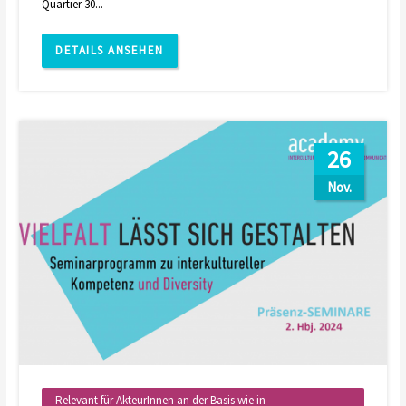
Quartier 30...
DETAILS ANSEHEN
26
Nov.
Relevant für AkteurInnen an der Basis wie in