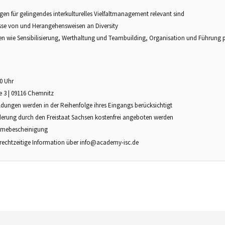
n für gelingendes interkulturelles Vielfaltmanagement relevant sind
isse von und Herangehensweisen an Diversity
n wie Sensibilisierung, Werthaltung und Teambuilding, Organisation und Führung p
0 Uhr
ße 3 | 09116 Chemnitz
ldungen werden in der Reihenfolge ihres Eingangs berücksichtigt
erung durch den Freistaat Sachsen kostenfrei angeboten werden
ahmebescheinigung
 rechtzeitige Information über info@academy-isc.de