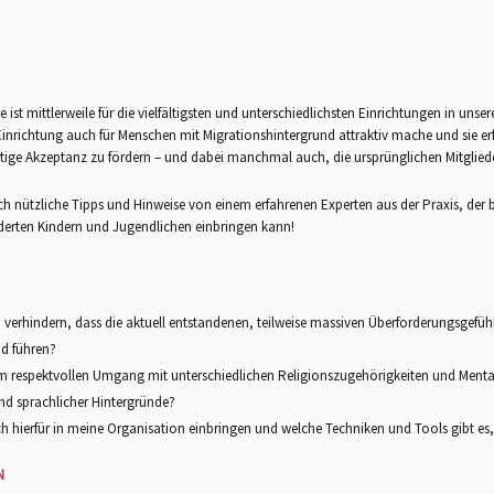
e ist mittlerweile für die vielfältigsten und unterschiedlichsten Einrichtungen in unse
e Einrichtung auch für Menschen mit Migrationshintergrund attraktiv mache und sie er
itige Akzeptanz zu fördern – und dabei manchmal auch, die ursprünglichen Mitglied
ich nützliche Tipps und Hinweise von einem erfahrenen Experten aus der Praxis, der 
erten Kindern und Jugendlichen einbringen kann!
 verhindern, dass die aktuell entstandenen, teilweise massiven Überforderungsgefü
d führen?
nem respektvollen Umgang mit unterschiedlichen Religionszugehörigkeiten und Ment
und sprachlicher Hintergründe?
ch hierfür in meine Organisation einbringen und welche Techniken und Tools gibt es
N