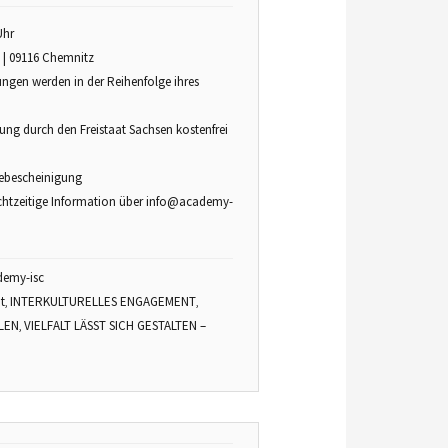
Uhr
 3 | 09116 Chemnitz
ungen werden in der Reihenfolge ihres
ng durch den Freistaat Sachsen kostenfrei
mebescheinigung
echtzeitige Information über info@academy-
demy-isc
t
INTERKULTURELLES ENGAGEMENT
,
,
ULEN
VIELFALT LÄSST SICH GESTALTEN –
,