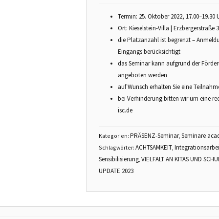
Termin: 25. Oktober 2022, 17.00–19.30 
Ort: Kieselstein-Villa | Erzbergerstraße
die Platzanzahl ist begrenzt – Anmeld
Eingangs berücksichtigt
das Seminar kann aufgrund der Förderu
angeboten werden
auf Wunsch erhalten Sie eine Teilnah
bei Verhinderung bitten wir um eine r
isc.de
PRÄSENZ-Seminar
Seminare aca
Kategorien:
,
ACHTSAMKEIT
Integrationsarbei
Schlagwörter:
,
Sensibilisierung
VIELFALT AN KITAS UND SCH
,
UPDATE 2023