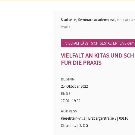
Startseite
Seminare academy-isc
/
/ VIELFALT A
Praxis
VIELFALT LÄSST SICH GESTALTEN_LIVE-Semin
VIELFALT AN KITAS UND S
FÜR DIE PRAXIS
BEGINN
25. Oktober 2022
ENDE
17:00 - 19:30
ADDRESS
Kieselstein-Villa | Erzbergerstraße 3 | 09116
Chemnitz | 2. OG