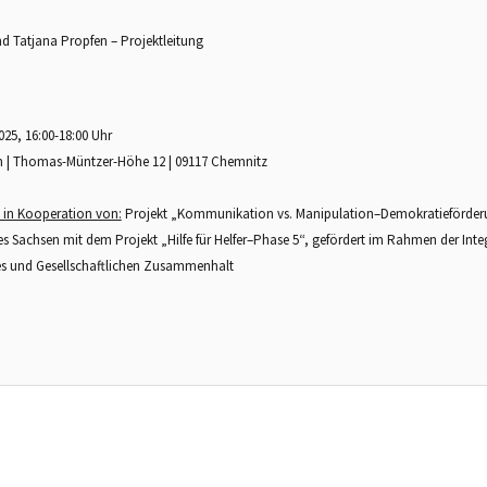
und Tatjana Propfen – Projektleitung
025, 16:00-18:00 Uhr
in | Thomas-Müntzer-Höhe 12 | 09117 Chemnitz
t in Kooperation von:
Projekt „Kommunikation vs. Manipulation–Demokratieförder
s Sachsen mit dem
Projekt „Hilfe für Helfer–Phase 5“, gefördert im Rahmen der I
les und Gesellschaftlichen Zusammenhalt