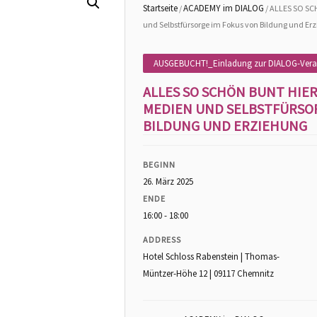
Startseite
ACADEMY im DIALOG
/
/ ALLES SO SC
und Selbstfürsorge im Fokus von Bildung und Er
AUSGEBUCHT!_Einladung zur DIALOG-Vera
ALLES SO SCHÖN BUNT HIER
MEDIEN UND SELBSTFÜRSOR
BILDUNG UND ERZIEHUNG
BEGINN
26. März 2025
ENDE
16:00 - 18:00
ADDRESS
Hotel Schloss Rabenstein | Thomas-
Müntzer-Höhe 12 | 09117 Chemnitz