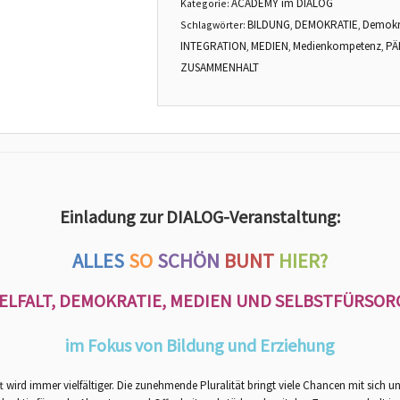
ACADEMY im DIALOG
Kategorie:
BILDUNG
DEMOKRATIE
Demokr
Schlagwörter:
,
,
INTEGRATION
MEDIEN
Medienkompetenz
PÄ
,
,
,
ZUSAMMENHALT
Einladung zur DIALOG-Veranstaltung:
ALLES
SO
SCHÖN
BUNT
HIER?
IELFALT, DEMOKRATIE, MEDIEN UND SELBSTFÜRSOR
im Fokus von Bildung und Erziehung
t wird immer vielfältiger. Die zunehmende Pluralität bringt viele Chancen mit sich u