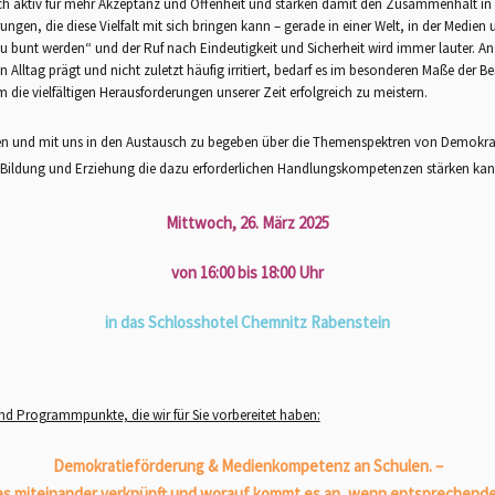
ch aktiv für mehr Akzeptanz und Offenheit und stärken damit den Zusammenhalt in 
rungen, die diese Vielfalt mit sich bringen kann – gerade in einer Welt, in der Medie
bunt werden“ und der Ruf nach Eindeutigkeit und Sicherheit wird immer lauter. Ang
ren Alltag prägt und nicht zuletzt häufig irritiert, bedarf es im besonderen Maße der 
 die vielfältigen Herausforderungen unserer Zeit erfolgreich zu meistern.
ieren und mit uns in den Austausch zu begeben über die Themenspektren von Demokrat
 Bildung und Erziehung die dazu erforderlichen Handlungskompetenzen stärken kan
Mittwoch, 26. März 2025
von 16:00 bis 18:00 Uhr
in das Schlosshotel Chemnitz Rabenstein
und Programmpunkte, die wir für Sie vorbereitet haben:
Demokratieförderung & Medienkompetenz an Schulen. –
des miteinander verknüpft und worauf kommt es an, wenn entsprechende