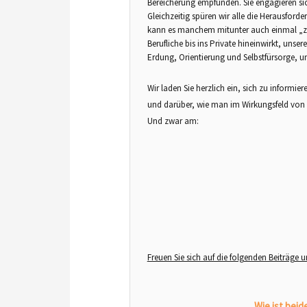
Bereicherung empfunden. Sie engagieren si
Gleichzeitig spüren wir alle die Herausforde
kann es manchem mitunter auch einmal „zu 
Berufliche bis ins Private hineinwirkt, unse
Erdung, Orientierung und Selbstfürsorge, um
Wir laden Sie herzlich ein, sich zu inform
und darüber, wie man im Wirkungsfeld von
Und zwar am:
Freuen Sie sich auf die folgenden Beiträge 
Wie ist bei