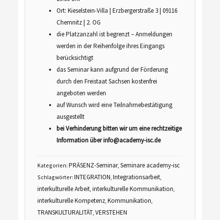
Ort: Kieselstein-Villa | Erzbergerstraße 3 | 09116
Chemnitz | 2. OG
die Platzanzahl ist begrenzt – Anmeldungen
werden in der Reihenfolge ihres Eingangs
berücksichtigt
das Seminar kann aufgrund der Förderung
durch den Freistaat Sachsen kostenfrei
angeboten werden
auf Wunsch wird eine Teilnahmebestätigung
ausgestellt
bei Verhinderung bitten wir um eine rechtzeitige
Information über info@academy-isc.de
PRÄSENZ-Seminar
Seminare academy-isc
Kategorien:
,
INTEGRATION
Integrationsarbeit
Schlagwörter:
,
,
interkulturelle Arbeit
interkulturelle Kommunikation
,
,
interkulturelle Kompetenz
Kommunikation
,
,
TRANSKULTURALITÄT
VERSTEHEN
,