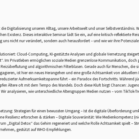
 die Digitalisierung unseren Alltag, unsere Arbeitswelt und unser Selbstverständnis
chen Existenz. Dieses interaktive Seminar lädt Sie ein, auf eine kritisch-reflektierte
g uns nicht nur verändert, sondern auch herausfordert – und wie wir ihre Potenzia
lutioniert: Cloud-Computing, KI-gestützte Analysen und globale Vernetzung steigert
“. Im Privatleben ermöglichen soziale Medien grenzenlose Kommunikation, doch gl
izüberflutung und algorithmischen Filterblasen. Gerade auch für Menschen, die sic
gagieren, ist hier ein neues Herangehen und eine große Achtsamkeit von aktuellem B
 reduzierter Aufmerksamkeitsspanne führt – ein Paradox des Fortschritts. Während jü
pfen Ältere oft mit dem Tempo des Wandels. Doch diese Kluft birgt Chancen: Jugendli
. Wir analysieren, wie unterschiedliche Altersgruppen Medien nutzen – vom TikTok-Tr
rnetzung: Strategien für einen bewussten Umgang – Ist die digitale Überforderung 
ene Resilienz erforschen & stärken – Digitale Souveränität: Wie Medienkompetenz (nic
um „Digital Detox“ das Gehirn regeneriert und welche Rolle Achtsamkeit spielt – St
ternehmen, gestützt auf WHO-Empfehlungen.