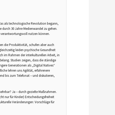
. Was als technologische Revolution begann,
 Reise durch 30 Jahre Medienwandel zu gehen.
le verantwortungsvoll nutzen können.
en die Produktivität, schufen aber auch
eichzeitig leiden psychische Gesundheit
h im Rahmen der interkulturellen Arbeit, in
elang. Studien zeigen, dass die ständige
ngere Generationen als „Digital Natives“
che lehren uns Agilität, erfahrenere
end bis zum Telefonat – und diskutieren,
umkehrbar? Ja – durch gezielte Maßnahmen.
ht nur für Kinder) Entscheidungsfreiheit
rukturelle Veränderungen: Vorschläge für