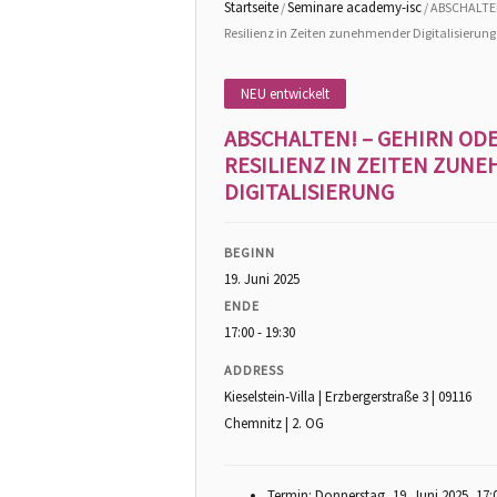
Startseite
Seminare academy-isc
/
/ ABSCHALTE
Resilienz in Zeiten zunehmender Digitalisierung
NEU entwickelt
ABSCHALTEN! – GEHIRN OD
RESILIENZ IN ZEITEN ZUN
DIGITALISIERUNG
BEGINN
19. Juni 2025
ENDE
17:00 - 19:30
ADDRESS
Kieselstein-Villa | Erzbergerstraße 3 | 09116
Chemnitz | 2. OG
Termin: Donnerstag, 19. Juni 2025, 17: