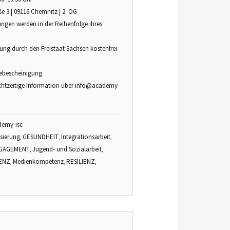
aße 3 | 09116 Chemnitz | 2. OG
ungen werden in der Reihenfolge ihres
ng durch den Freistaat Sachsen kostenfrei
mebescheinigung
chtzeitige Information über
info@academy-
demy-isc
isierung
GESUNDHEIT
Integrationsarbeit
,
,
,
NGAGEMENT
Jugend- und Sozialarbeit
,
,
IENZ
Medienkompetenz
RESILIENZ
,
,
,