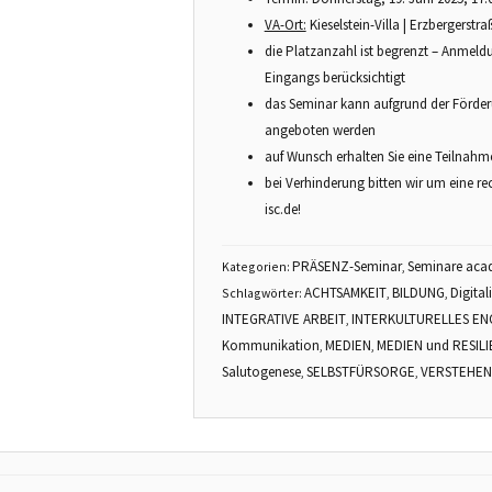
VA-Ort:
Kieselstein-Villa | Erzbergerstr
die Platzanzahl ist begrenzt – Anmeld
Eingangs berücksichtigt
das Seminar kann aufgrund der Förderu
angeboten werden
auf Wunsch erhalten Sie eine Teilnah
bei Verhinderung bitten wir um eine re
isc.de
!
PRÄSENZ-Seminar
Seminare aca
Kategorien:
,
ACHTSAMKEIT
BILDUNG
Digital
Schlagwörter:
,
,
INTEGRATIVE ARBEIT
INTERKULTURELLES E
,
Kommunikation
MEDIEN
MEDIEN und RESIL
,
,
Salutogenese
SELBSTFÜRSORGE
VERSTEHEN
,
,