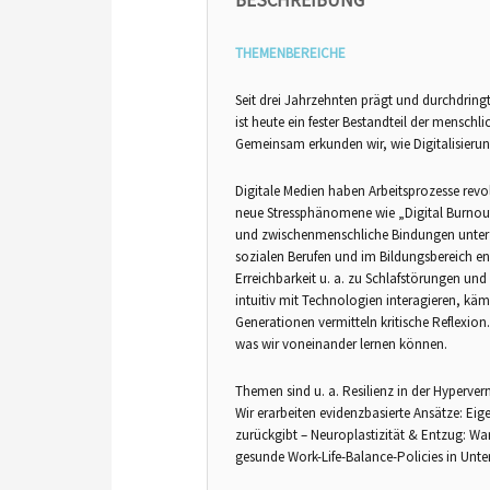
BESCHREIBUNG
THEMENBEREICHE
Seit drei Jahrzehnten prägt und durchdringt
ist heute ein fester Bestandteil der menschli
Gemeinsam erkunden wir, wie Digitalisierun
Digitale Medien haben Arbeitsprozesse revo
neue Stressphänomene wie „Digital Burnout
und zwischenmenschliche Bindungen unter Re
sozialen Berufen und im Bildungsbereich en
Erreichbarkeit u. a. zu Schlafstörungen und
intuitiv mit Technologien interagieren, käm
Generationen vermitteln kritische Reflexion
was wir voneinander lernen können.
Themen sind u. a. Resilienz in der Hyperve
Wir erarbeiten evidenzbasierte Ansätze: Eig
zurückgibt – Neuroplastizität & Entzug: War
gesunde Work-Life-Balance-Policies in Un